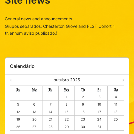
Site news
General news and announcements
Grupos separados: Chesterton Groveland FLST Cohort 1
(Nenhum aviso publicado.)
Pular
Calendário
Calendário
P
←
outubro 2025
→
M
r
Domingo
Segunda-
Terça-
Quarta-
Quinta-
Sexta-
Sábado
Su
Mo
Tu
We
Th
Fr
Sa
ê
ó
feira
feira
feira
feira
feira
s
1
2
3
4
x
a
i
5
6
7
8
9
10
11
n
m
12
13
14
15
16
17
18
t
o
19
20
21
22
23
24
25
e
m
r
26
27
28
29
30
31
ê
i
s