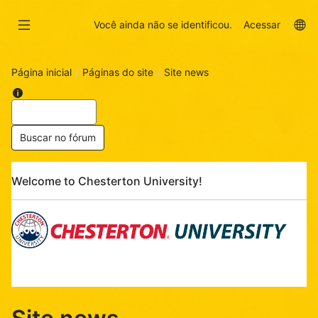
Ir
Skip
para
to
La
Você ainda não se identificou.
Acessar
o
sidebar
op
conteúdo
principal
Página inicial
Páginas do site
Site news
Ajuda
Buscar
com
Buscar
Pular
Welcome to Chesterton University!
Welcome
to
Chesterton
University!